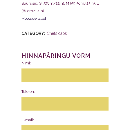
Suurused S (57cm/22in), M (59,5cm/23in), L
(62cm/24in).
Mõõtude tabel
CATEGORY:
Chefs caps
HINNAPÄRINGU VORM
Nimi:
Telefon:
E-mail: