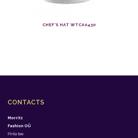
CHEF’S HAT WTCA0430
CONTACTS
Morritz
Fashion OÜ
Pirita tee